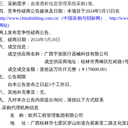
三、采购需求
：
血液透析信息管理系统采购
1项
。
四、竞争性磋商公告媒体及日期：
本
项目于
202
4
年
5
月
15
日在
http://www.chinabidding.com.cn/（中国采购与招标网）、http
网站)
网
上发布竞争性磋
商公告。
五、磋商日期：
2
02
4
年
5
月
28
日
六、成交信息：
成交供应商名称：
广西宇发医疗器械科技有限公司
成交供应商地址
：桂林市秀峰区红岭路
1
成交成交金额
：壹拾柒万玖仟元整（￥
179000.00）
七、公告期限
自本公告发布之日起
1
个工作日。
八、其他补充事宜：
无。
九、凡对本次公告内容提出询问，请按以下方式联系
1.采购代理机构信息
名
称：
欧邦工程管理集团有限公司
地
址：
广西桂林市七星区穿山街道办莫家里二路文化室