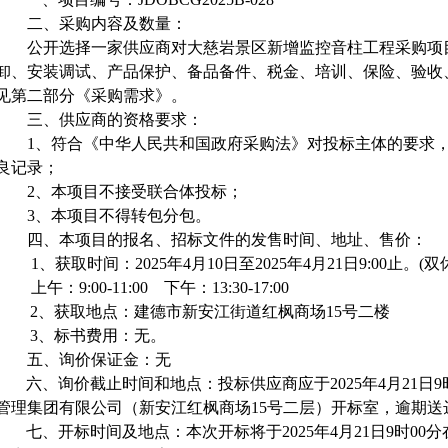
二、采购内容及数量：
公开选择一家供应商对大慈岩景区新增监控音柱工程采购项
卸、安装调试、产品保护、备品备件、税金、培训、保险、验收
见第二部分《采购需求》。
三、
供应商的资格要求
：
1、符合《中华人民共和国政府采购法》对投标主体的要求
良记录；
2
、本项目不接受联合体投标；
3
、本项目不得转包分包。
四、本项目的报名、招标文件的发售时间、地址、售价：
1、
获取
时间：
2025年
4
月
10
日
至
2025年
4
月
21
日
9:
00
止。
(双
上午：
9:00-11:00 下午：13:30-17:00
2、
获取
地点：
建德市新安江街道红枫商场
15号二楼
3、标书费用：
无
。
五、
询价保证金：
无
六
、询价截止时间和地点：
投标供应商应于
2025年4月21日9
管理集团有限公司（新安江红枫商场
15号二层）开标室
，逾期送
七
、开标时间及地点：
本次开标将于
2025年4月21日9时00分