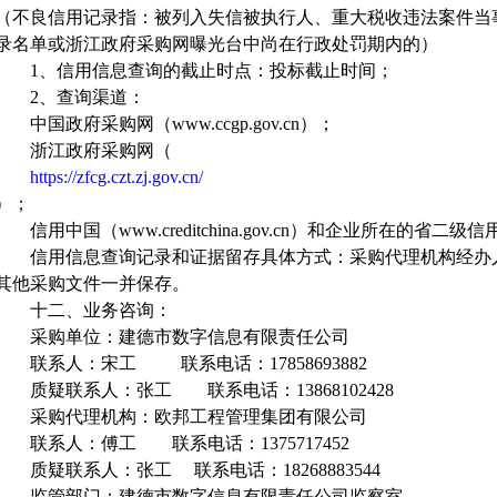
（不良信用记录指：被列入失信被执行人、重大税收违法案件当
录名单或浙江政府采购网曝光台中尚在行政处罚期内的）
1、信用信息查询的截止时点：投标截止时间；
2、查询渠道：
中国政府采购网（
www.ccgp.gov.cn）；
浙江政府采购网（
https://zfcg.czt.zj.gov.cn/
）；
信用中国（
www.creditchina.gov.cn）和企业所在的省二
信用信息查询记录和证据留存具体方式：采购代理机构经办
其他采购文件一并保存。
十
二
、
业务咨询：
采购单位：建德市数字信息有限责任公司
联系人：宋工
联系电话：
17858693882
质疑联系人：张工
联系电话：
13868102428
采购代理机构：欧邦工程管理集团有限公司
联系人：傅工
联系电话：
1375717452
质疑联系人：张工
联系电话：
18268883544
监管部门：建德市数字信息有限责任公司监察室