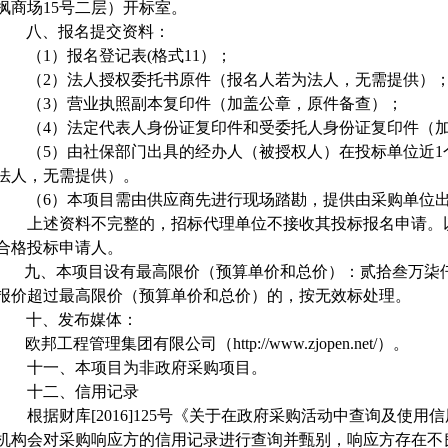
枫商场
15号二层）开标室
。
八
、
报名提交资料
：
（
1
）
报名登记表
(格式11）
；
（
2
）
法人授权委托书原件（报名人若为法人，无需提供）
（
3
）
营业执照副本复印件（加盖公章，原件备查）；
（
4
）
法定代表人身份证复印件和受委托人身份证复印件（
（
5
）
由社保部门出具的经办人（被授权人）在
投标单位
近
1
法人，无需提供）。
（
6
）
本项目需由供应商先进行现场踏勘，提供由采购单位
上述资料不完整的，招标代理单位不接收其投标报名申请。
合格投标申请人。
九、
本项目设有最高限价（
预算单价
和
总价
）：
贰拾叁万柒
报价超过最高限价（预算单价
和
总价）的，按无效标处理。
十、发布媒体
：
欧邦工程管理集团有限公司（
http://www.zjopen.net/）。
十一、本项目为非政府采购项目。
十二、
信用记录
根据财库
[2016]125号《关于在政府采购活动中查询及使
机构会对采购响应方的信用记录进行查询并甄别，响应方存在不