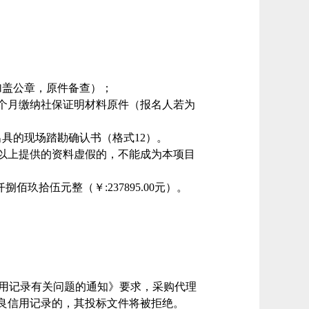
；
加盖公章，原件备查）；
个月缴纳社保证明
材料
原件（报名人若为
出具的现场踏勘确认书（格式
12）。
以上提供的资料虚假的，不能成为本项目
仟捌佰玖拾伍元整
（￥
:
237895.00
元）。
用信用记录有关问题的通知》要求，采购代理
良信用记录的，其投标文件将被拒绝。