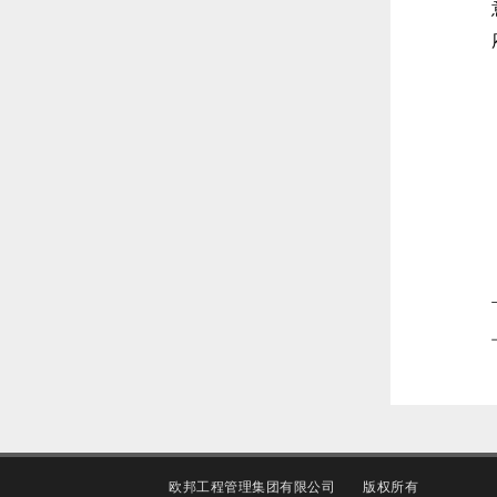
欧邦工程管理集团有限公司
版权所有