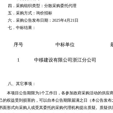
四．采购组织类型：分散采购委托代理
五．采购方式：询价招标
六．采购公告发布日期：
2025
年
4
月
21
日
七．中标结果：
序号
中标单位
1
中移建设有限公司浙江分公司
八
、其它事项：
本项目公告期限为
1个工作日，各参加政府采购活动的供应
己的权益受到损害的，可以自本公告期限届满之日（本公告发布
书面形式向采购人或受其委托的采购代理机构提出质疑。质疑供