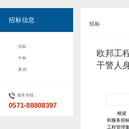
招标信息
招标
招标
欧邦工
中标
干警人
案例
服务热线
0571-88808397
根据
和服务招
工程管理