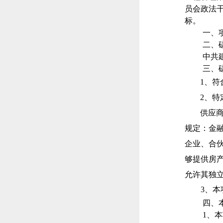
员会政法
标。
一、
二、
中共
三、
1、
2、
供应
规定：金
企业、合
够提供房
允许其独
3、
四、
1、