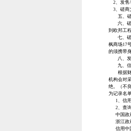
2、发售/获
3、
磋商
五、
六、
到
欧邦工
七、
枫商场
17
的须携带
八、
九、
根据
机构会对
绝。（不
为记录名
1、信
2、查
中国政
浙江政
信用中