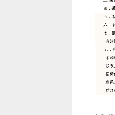
三
. 
四．
五．
六．
七．
有效
八．
采购
联系
招标
联系
质疑