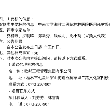
四、主要标的信息：
货物类主要标
的信息：
中南大学湘雅二医院桂林医院医用耗材采
五、
评审专家名单：
龚柳燕、罗朝晖、郑新秀、钱成明
、
周小菊
（采购人代表）
六
、公告期限
自本公告发布之日起
1
个工作日。
七
、
其他补充事宜
：无
八
、对本次公告内容提出询问，请按以下方式联系。
1.采购代理机构信息
名
称：
欧邦工程管理集团有限公司
地
址：
桂林市七星区穿山街道办莫家里二路文化室四楼
联系方式：
0773-
2567907
2.项目
联系方式
项目联系人
：刘芳芳、林雪青
电
话：
0773-
2567907