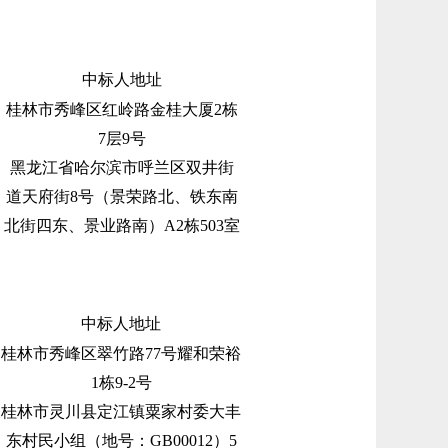
中标人
地址
桂林市秀峰区红岭路金桂大厦
2栋
7层9号
黑龙江省哈尔滨市呼兰区双井街
道天府街
8号（景荣路北、铁东南
北街四东、景业路南）A2栋503室
中标人地址
桂林市秀峰区翠竹路
77号耀和荣裕
1栋9-2号
桂林市灵川县定江镇粟家村委大丰
东村民小组（地号：
GB00012）5